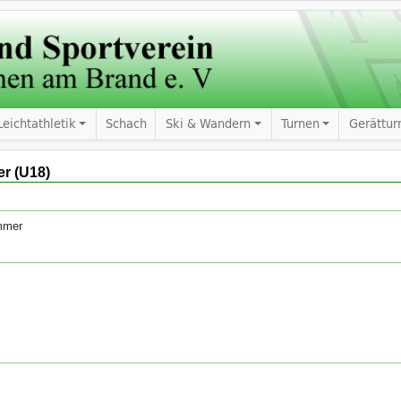
Leichtathletik
Schach
Ski & Wandern
Turnen
Gerättur
r (U18)
mmer