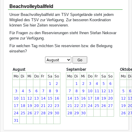
Beachvolleyballfeld
Unser Beachvolleyballfeld am TSV Sportgelände steht jedem
Mitglied des TSV zur Verfügung. Zur besseren Koordination
können Sie hier Zeiten reservieren.
Für Fragen zu den Reservierungen steht Ihnen Stefan Nekovar
gerne zur Verfügung.
Für welchen Tag möchten Sie reservieren bzw. die Belegung
einsehen?
August
September
Oktob
Mo
Di
Mi
Do
Fr
Sa
So
Mo
Di
Mi
Do
Fr
Sa
So
Mo
Di
1
2
1
2
3
4
5
6
3
4
5
6
7
8
9
7
8
9
10
11
12
13
5
6
10
11
12
13
14
15
16
14
15
16
17
18
19
20
12
1
17
18
19
20
21
22
23
21
22
23
24
25
26
27
19
2
24
25
26
27
28
29
30
28
29
30
26
2
31